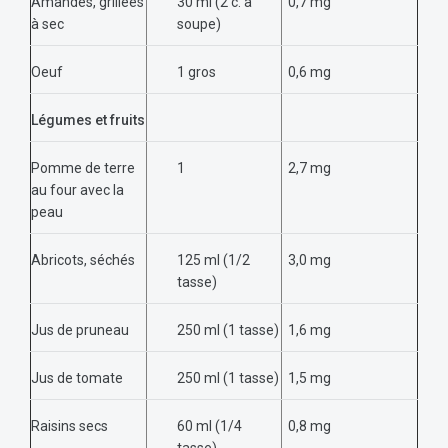
Amandes, grillées
30 ml (2 c. à
0,7 mg
à sec
soupe)
Oeuf
1 gros
0,6 mg
Légumes et fruits
Pomme de terre
1
2,7 mg
au four avec la
peau
Abricots, séchés
125 ml (1/2
3,0 mg
tasse)
Jus de pruneau
250 ml (1 tasse)
1,6 mg
Jus de tomate
250 ml (1 tasse)
1,5 mg
Raisins secs
60 ml (1/4
0,8 mg
tasse)