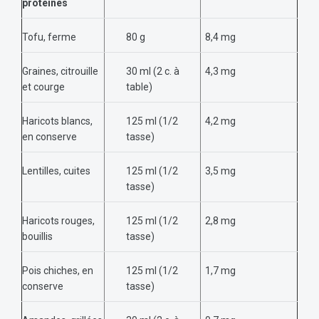
protéinés
Tofu, ferme
80 g
8,4 mg
Graines, citrouille
30 ml (2 c. à
4,3 mg
et courge
table)
Haricots blancs,
125 ml (1/2
4,2 mg
en conserve
tasse)
Lentilles, cuites
125 ml (1/2
3,5 mg
tasse)
Haricots rouges,
125 ml (1/2
2,8 mg
bouillis
tasse)
Pois chiches, en
125 ml (1/2
1,7 mg
conserve
tasse)