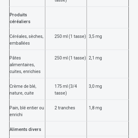
Produits
céréaliers
Céréales, sèches,
250 ml (1 tasse)
3,5 mg
emballées
Pâtes
250 ml (1 tasse)
2,1 mg
alimentaires,
cuites, enrichies
Crème de blé,
175 ml (3/4
3,0 mg
nature, cuite
tasse)
Pain, blé entier ou
2 tranches
1,8 mg
enrichi
Aliments divers