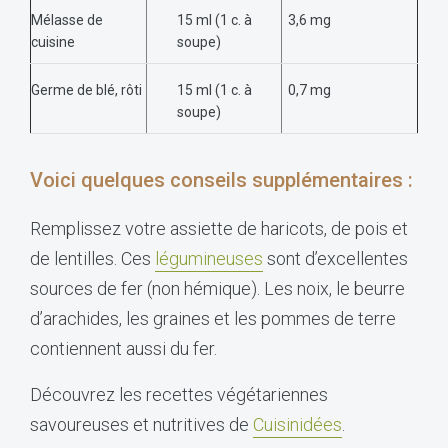
Mélasse de
15 ml (1 c. à
3,6 mg
cuisine
soupe)
Germe de blé, rôti
15 ml (1 c. à
0,7 mg
soupe)
Voici quelques conseils supplémentaires :
Remplissez votre assiette de haricots, de pois et
de lentilles. Ces
légumineuses
sont d’excellentes
sources de fer (non hémique). Les noix, le beurre
d’arachides, les graines et les pommes de terre
contiennent aussi du fer.
Découvrez les recettes végétariennes
savoureuses et nutritives de
Cuisinidées
.