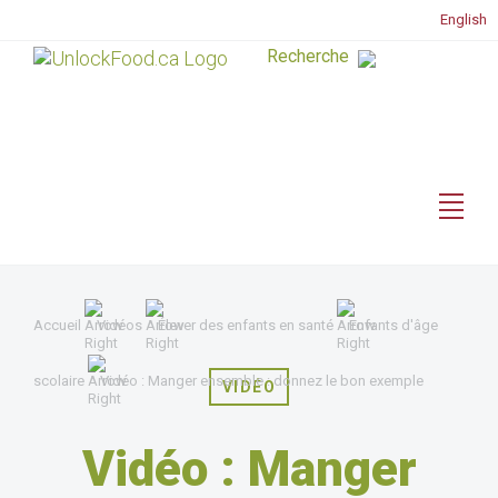
English
Accueil
Vidéos
Élever des enfants en santé
Enfants d'âge
scolaire
Vidéo : Manger ensemble : donnez le bon exemple
VIDÉO
Vidéo : Manger