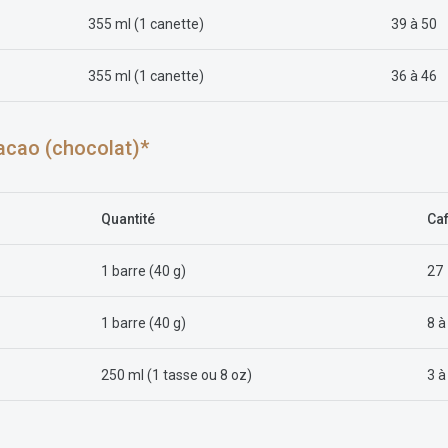
355 ml (1 canette)
39 à 50
355 ml (1 canette)
36 à 46
acao (chocolat)*
Quantité
Ca
1 barre (40 g)
27
1 barre (40 g)
8 à
250 ml (1 tasse ou 8 oz)
3 à