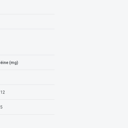
féine (mg)
 12
 5