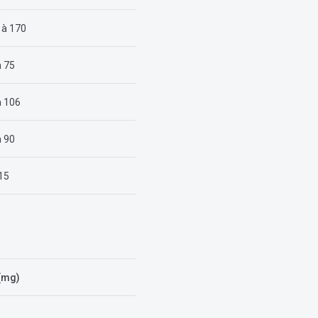
 à 170
à 75
à 106
à 90
 15
(mg)