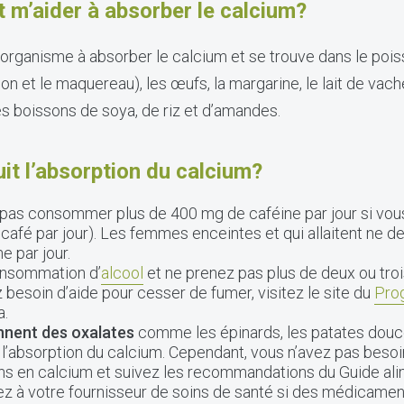
t m’aider à absorber le calcium?
 organisme à absorber le calcium et se trouve dans le poi
hon et le maquereau), les œufs, la margarine, le lait de vach
es boissons de soya, de riz et d’amandes.
uit l’absorption du calcium?
pas consommer plus de 400 mg de caféine par jour si vous 
 café par jour). Les femmes enceintes et qui allaitent ne
e par jour.
onsommation d’
alcool
et ne prenez pas plus de deux ou trois
 besoin d’aide pour cesser de fumer, visitez le site du
Prog
a.
nnent des oxalates
comme les épinards, les patates douce
 l’absorption du calcium. Cependant, vous n’avez pas besoin
s en calcium et suivez les recommandations du Guide ali
z à votre fournisseur de soins de santé si des médicame