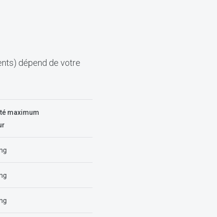
ents) dépend de votre
ité maximum
ur
mg
mg
mg