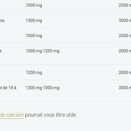
1000 mg
2500 
ans
1300 mg
3000 
1000 mg
2500 
s
1000 mg 1200 mg
2000 
1200 mg
2000 
nt
de 14 à
1300 mg 1000 mg
3000 
de calcium
pourrait vous être utile.