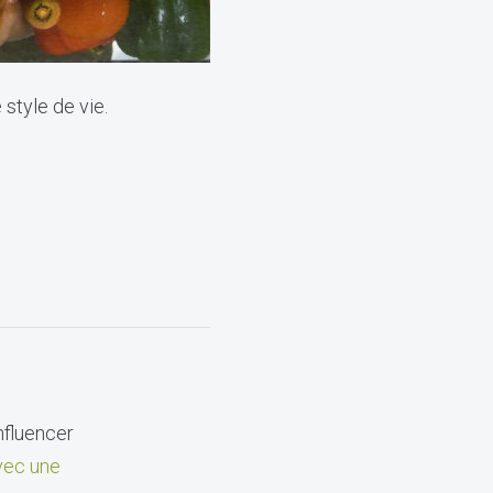
 style de vie.
nfluencer
ec une