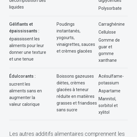
décomposition des
diglycérides
liquides
Polysorbate
Gélifiants et
Poudings
Carraghénine
épaississants :
instantanés,
Cellulose
yogourts,
épaississent les
Gomme de
vinaigrettes, sauces
aliments pour leur
guar et
et crèmes glacées
donner une texture
gomme
et une tenue
xanthane
Édulcorants :
Boissons gazeuses
Acésulfame-
diètes, crèmes
potassium
sucrent les
glacées à teneur
aliments sans en
Aspartame
réduite en matières
augmenter la
Mannitol,
grasses et friandises
valeur calorique
sorbitol et
sans sucre
xylitol
Les autres additifs alimentaires comprennent les