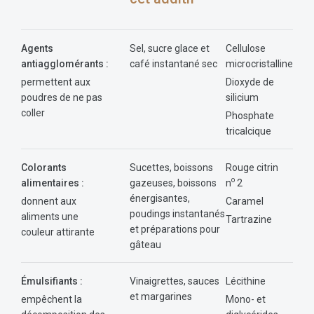
Agents
Sel, sucre glace et
Cellulose
antiagglomérants :
café instantané sec
microcristalline
permettent aux
Dioxyde de
poudres de ne pas
silicium
coller
Phosphate
tricalcique
Colorants
Sucettes, boissons
Rouge citrin
o
alimentaires :
gazeuses, boissons
n
2
énergisantes,
donnent aux
Caramel
poudings instantanés
aliments une
Tartrazine
et préparations pour
couleur attirante
gâteau
Émulsifiants :
Vinaigrettes, sauces
Lécithine
et margarines
empêchent la
Mono- et