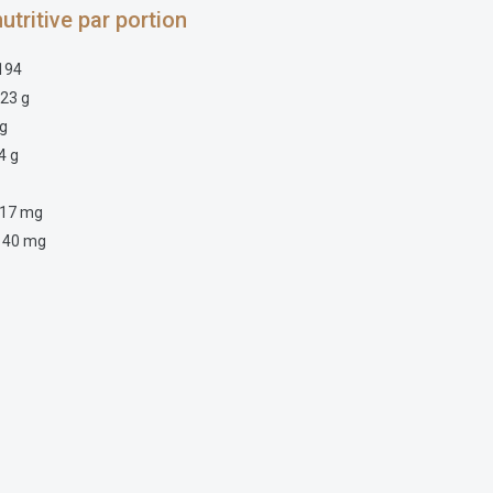
utritive par portion
194
23 g
 g
4 g
g
17 mg
140 mg