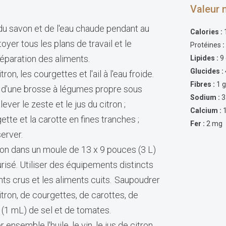
Valeur n
du savon et de l'eau chaude pendant au
Calories :
yer tous les plans de travail et le
Protéines
:
 préparation des aliments.
Lipides :
9
Glucides :
ron, les courgettes et l'ail à l'eau froide.
Fibres :
1 
de d'une brosse à légumes propre sous
Sodium :
3
lever le zeste et le jus du citron ;
Calcium :
ette et la carotte en fines tranches ;
Fer :
2 mg
server.
sson dans un moule de 13 x 9 pouces (3 L)
risé. Utiliser des équipements distincts
nts crus et les aliments cuits. Saupoudrer
tron, de courgettes, de carottes, de
é (1 mL) de sel et de tomates.
 ensemble l'huile, le vin, le jus de citron,