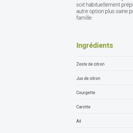
soit habituellement prép
autre option plus saine p
famille.
Ingr
é
dients
Zeste de citron
Jus de citron
Courgette
Carotte
Ail