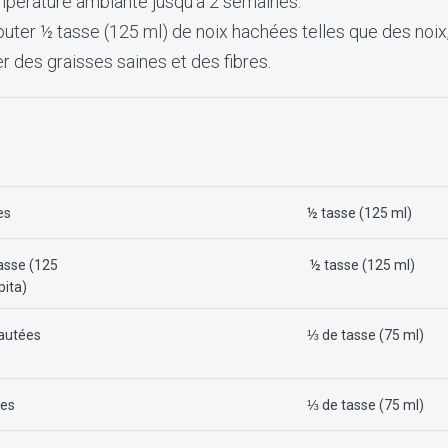
mpérature ambiante jusqu'à 2 semaines.
outer ½ tasse (125 ml) de noix hachées telles que des noix
 des graisses saines et des fibres.
es
½ tasse (125 ml)
tasse (125
½ tasse (125 ml)
pita)
yautées
⅓ de tasse (75 ml)
ées
⅓ de tasse (75 ml)