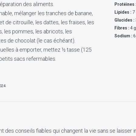
préparation des aliments.
Protéines 
Lipides :
7 
mable, mélanger les tranches de banane,
Glucides :
 de citrouille, les dattes, les fraises, les
Fibres :
4 
s, les pommes, les abricots, les
Sodium :
6
es de chocolat (le cas échéant).
duelles à emporter, mettez ½ tasse (125
petits sacs refermables.
2024
t des conseils fiables qui changent la vie sans se laisser i