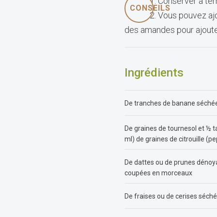
Conserver à te
CONSEILS
​Vous pouvez aj
des amandes pour ajouter
Ingrédients
De tranches de banane séché
De graines de tournesol et ½ 
ml) de graines de citrouille (pe
De dattes ou de prunes déno
coupées en morceaux
De fraises ou de cerises séch