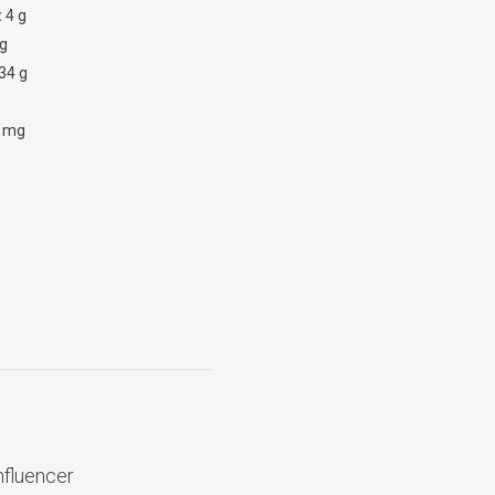
:
4 g
g
34 g
g
 mg
nfluencer