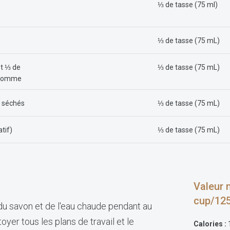
⅓ de tasse (75 ml)
⅓ de tasse (75 mL)
et ⅓ de
⅓ de tasse (75 mL)
e pomme
s séchés
⅓ de tasse (75 mL)
tif)
⅓ de tasse (75 mL)
Valeur n
cup/125
du savon et de l'eau chaude pendant au
yer tous les plans de travail et le
Calories :