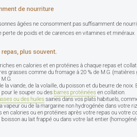
ment de nourriture
sonnes âgées ne consomment pas suffisamment de nourrit
 perte de poids et de carences en vitamines et minéraux. E
 repas, plus souvent.
riches en calories et en protéines à chaque repas et colla
ères grasses comme du fromage à 20 % de M.G. (matières gr
 M.G.
a viande, de la volaille, du poisson et du beurre de noix
r
pour le souper ou des
barres protéinées
en collation.
asses ou des huiles
saines dans vos plats habituels, comme u
la vapeur ou de la margarine non hydrogénée dans votre riz
 en calories ou en protéines après votre repas ou votre col
e boisson au lait frappé ou dans votre lait entier (homogé