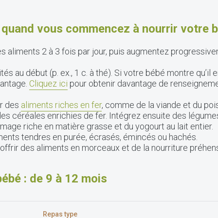
s quand vous commencez à nourrir votre 
 aliments 2 à 3 fois par jour, puis augmentez progressivem
és au début (p. ex., 1 c. à thé). Si votre bébé montre qu’il
vantage.
Cliquez ici
pour obtenir davantage de renseignement
ir des
aliments riches en fer
, comme de la viande et du poi
des céréales enrichies de fer. Intégrez ensuite des légumes,
omage riche en matière grasse et du yogourt au lait entier.
nts tendres en purée, écrasés, émincés ou hachés.
frir des aliments en morceaux et de la nourriture préhens
bébé : de 9 à 12 mois
Repas type