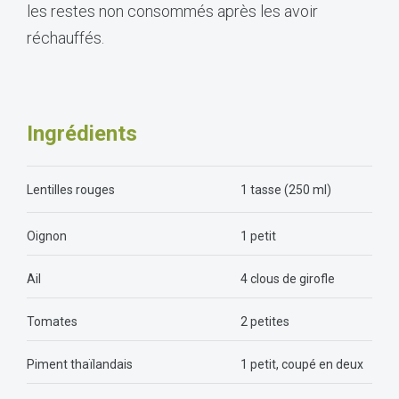
les restes non consommés après les avoir
réchauffés.
Ingr
é
dients
Lentilles rouges
1 tasse (250 ml)
Oignon
1 petit
Ail
4 clous de girofle
Tomates
2 petites
Piment thaïlandais
1 petit, coupé en deux