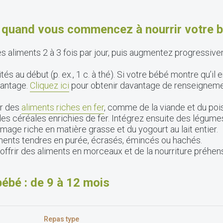
s quand vous commencez à nourrir votre 
 aliments 2 à 3 fois par jour, puis augmentez progressivem
és au début (p. ex., 1 c. à thé). Si votre bébé montre qu’il
vantage.
Cliquez ici
pour obtenir davantage de renseignement
ir des
aliments riches en fer
, comme de la viande et du poi
des céréales enrichies de fer. Intégrez ensuite des légumes,
omage riche en matière grasse et du yogourt au lait entier.
nts tendres en purée, écrasés, émincés ou hachés.
frir des aliments en morceaux et de la nourriture préhens
bébé : de 9 à 12 mois
Repas type