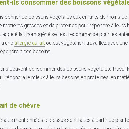
ent-ils consommer des boissons végétal
as
donner de boissons végétales aux enfants de moins de 2
 matières grasses et de protéines pour répondre à leurs b
nt appelé lait homogénéisé) est recommandé pour les enfa
t a une
allergie au lait
ou est végétalien, travaillez avec une
 répondre à ses besoins.
2 ans peuvent consommer des boissons végétales. Travaill
qui répondra le mieux à leurs besoins en protéines, en mati
x.
ait de chèvre
ales mentionnées ci-dessus sont faites à partir de plantes.
duits d’origine animale. Le lait de chèvre appartient à une