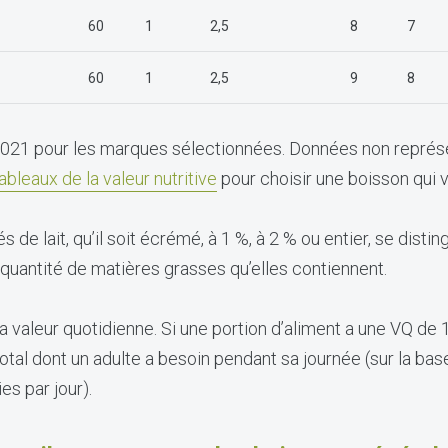
60
1
2,5
8
7
60
1
2,5
9
8
021 pour les marques sélectionnées. Données non représe
ableaux de la valeur nutritive
pour choisir une boisson qui 
s de lait, qu’il soit écrémé, à 1 %, à 2 % ou entier, se dist
 quantité de matières grasses qu’elles contiennent.
 valeur quotidienne. Si une portion d’aliment a une VQ de 1
otal dont un adulte a besoin pendant sa journée (sur la bas
s par jour).