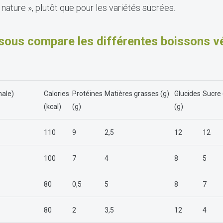
 nature », plutôt que pour les variétés sucrées.
ssous compare les différentes boissons v
nale)
Calories
Protéines
Matières grasses (g)
Glucides
Sucre 
(kcal)
(g)
(g)
110
9
2,5
12
12
100
7
4
8
5
80
0,5
5
8
7
80
2
3,5
12
4