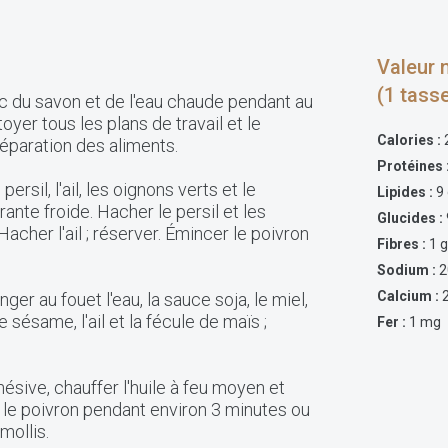
Valeur n
(1 tass
ec du savon et de l'eau chaude pendant au
yer tous les plans de travail et le
Calories :
préparation des aliments.
Protéines 
ersil, l'ail, les oignons verts et le
Lipides :
9 
rante froide. Hacher le persil et les
Glucides :
Hacher l'ail ; réserver. Émincer le poivron
Fibres :
1 
Sodium :
2
Calcium :
nger au fouet l'eau, la sauce soja, le miel,
 de sésame, l'ail et la fécule de maïs ;
Fer :
1 mg
ésive, chauffer l'huile à feu moyen et
t le poivron pendant environ 3 minutes ou
mollis.