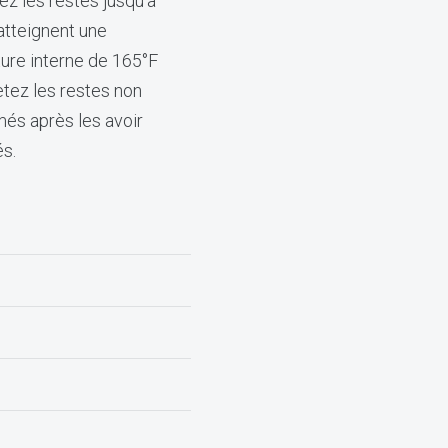
z les restes jusqu'à
 atteignent une
ure interne de 165°F
etez les restes non
s après les avoir
és.