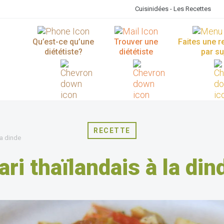
Cuisinidées - Les Recettes
Qu’est-ce qu’une
Trouver une
Faites une 
diététiste?
diététiste
par su
RECETTE
la dinde
ari thaïlandais à la din