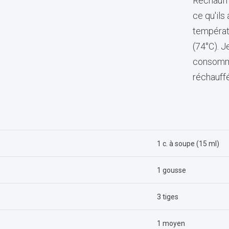
Réchauffe
ce qu'ils
températ
(74°C). J
consommé
réchauff
1 c. à soupe (15 ml)
1 gousse
3 tiges
1 moyen