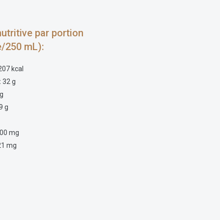
utritive par portion
e/250 mL):
207 kcal
:
32 g
g
9 g
g
00 mg
21 mg