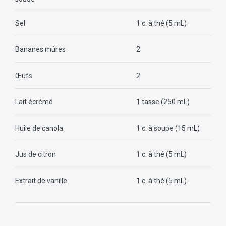
Sel
1 c. à thé (5 mL)
Bananes mûres
2
Œufs
2
Lait écrémé
1 tasse (250 mL)
Huile de canola
1 c. à soupe (15 mL)
Jus de citron
1 c. à thé (5 mL)
Extrait de vanille
1 c. à thé (5 mL)