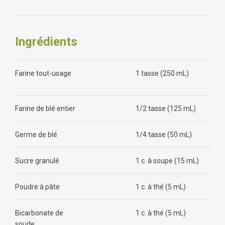
Ingrédients
Farine tout-usage
1 tasse (250 mL)
Farine de blé entier
1/2 tasse (125 mL)
Germe de blé
1/4 tasse (50 mL)
Sucre granulé
1 c. à soupe (15 mL)
Poudre à pâte
1 c. à thé (5 mL)
Bicarbonate de
1 c. à thé (5 mL)
soude