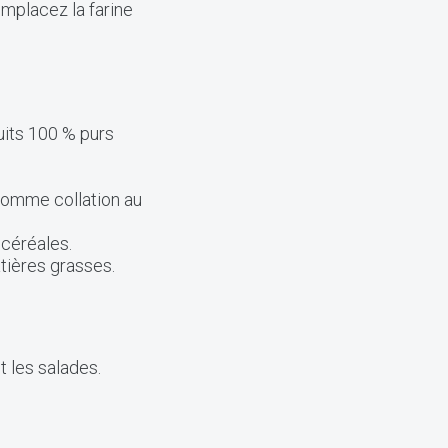
emplacez la farine
uits 100 % purs
.
comme collation au
 céréales.
tières grasses.
t les salades.