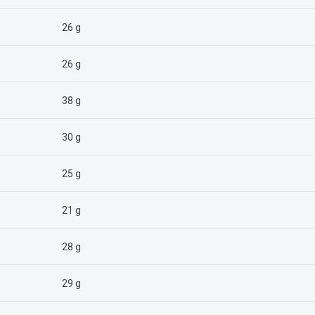
26 g
26 g
38 g
30 g
25 g
21 g
28 g
29 g