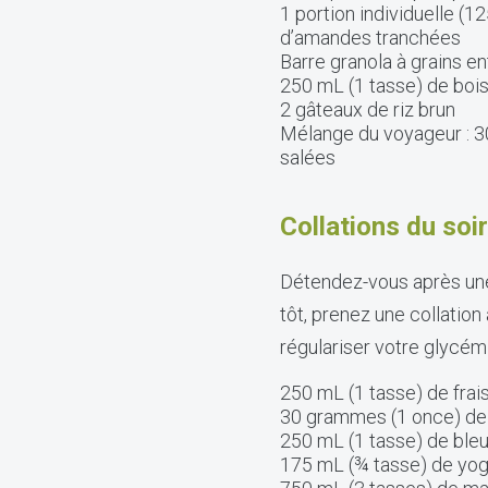
1 portion individuelle 
d’amandes tranchées
Barre granola à grains e
250 mL (1 tasse) de boiss
2 gâteaux de riz brun
Mélange du voyageur : 30
salées
Collations du soir
Détendez-vous après une 
tôt, prenez une collation
régulariser votre glycémi
250 mL (1 tasse) de frai
30 grammes (1 once) de f
250 mL (1 tasse) de ble
175 mL (¾ tasse) de yogo