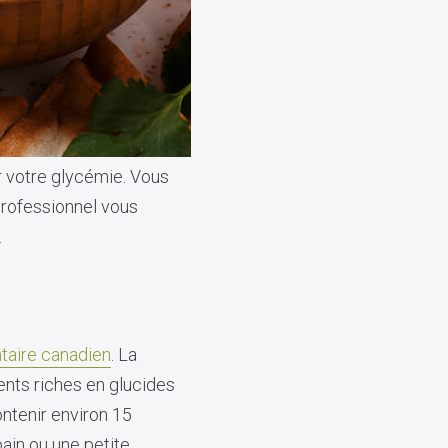
er votre glycémie. Vous
professionnel vous
.
taire canadien
. La
ents riches en glucides
ontenir environ 15
ain ou une petite