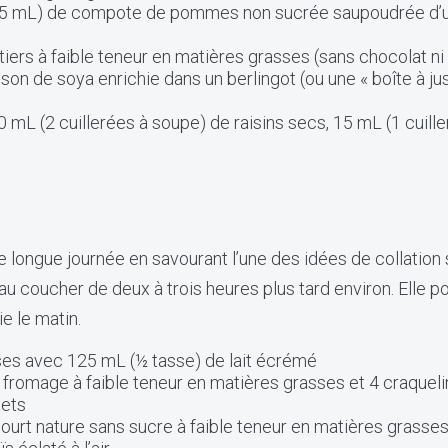
(125 mL) de compote de pommes non sucrée saupoudrée d’u
ntiers à faible teneur en matières grasses (sans chocolat n
on de soya enrichie dans un berlingot (ou une « boîte à jus
 mL (2 cuillerées à soupe) de raisins secs, 15 mL (1 cuill
longue journée en savourant l’une des idées de collation 
 au coucher de deux à trois heures plus tard environ. Elle po
e le matin.
ses avec 125 mL (½ tasse) de lait écrémé
romage à faible teneur en matières grasses et 4 craquelin
uets
urt nature sans sucre à faible teneur en matières grasses