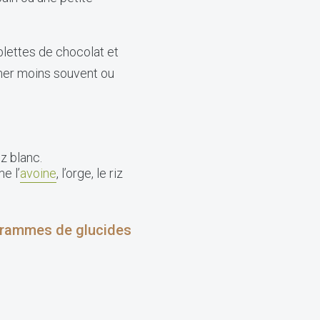
blettes de chocolat et
mmer moins souvent ou
z blanc.
e l’
avoine
, l’orge, le riz
 grammes de glucides