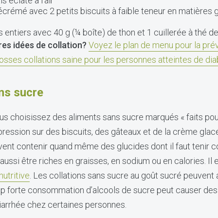
 éclaté à l’air
écrémé avec 2 petits biscuits à faible teneur en matières 
s entiers avec 40 g (¼ boîte) de thon et 1 cuillerée à thé 
es idées de collation?
Voyez le plan de menu pour la prév
osses collations saine pour les personnes atteintes de di
ns sucre
s choisissez des aliments sans sucre marqués « faits pour
ression sur des biscuits, des gâteaux et de la crème glac
vent contenir quand même des glucides dont il faut tenir 
 aussi être riches en graisses, en sodium ou en calories. Il 
nutritive
. Les collations sans sucre au goût sucré peuvent 
rop forte consommation d’alcools de sucre peut causer de
iarrhée chez certaines personnes.