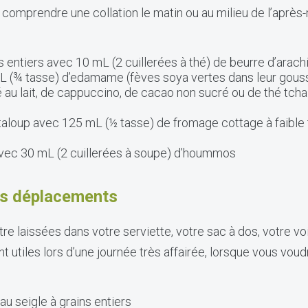
 comprendre une collation le matin ou au milieu de l’après-
s entiers avec 10 mL (2 cuillerées à thé) de beurre d’arach
mL (¾ tasse) d’edamame (fèves soya vertes dans leur gous
 au lait, de cappuccino, de cacao non sucré ou de thé tchai
taloup avec 125 mL (½ tasse) de fromage cottage à faible
avec 30 mL (2 cuillerées à soupe) d’hoummos
les déplacements
re laissées dans votre serviette, votre sac à dos, votre voit
nt utiles lors d’une journée très affairée, lorsque vous vou
au seigle à grains entiers