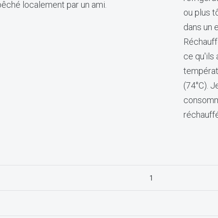
 pêché localement par un ami.
ou plus t
dans un e
Réchauffe
ce qu'ils
températ
(74°C). J
consommé
réchauff
1