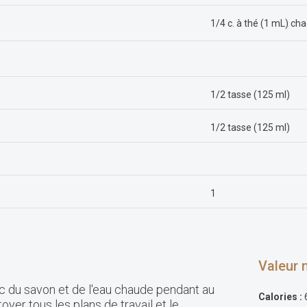
1
/4 c. à thé (1 mL) ch
1/2 tasse (125 ml)
1/2 tasse (125 ml)
1
Valeur n
ec du savon et de l'eau chaude pendant au
Calories :
yer tous les plans de travail et le