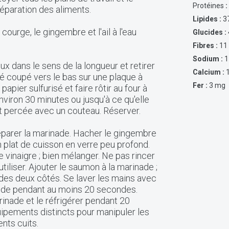
Protéines
:
préparation des aliments.
Lipides :
3
courge, le gingembre et l'ail à l'eau
Glucides :
Fibres :
11
Sodium :
1
x dans le sens de la longueur et retirer
Calcium :
té coupé vers le bas sur une plaque à
Fer :
3 mg
apier sulfurisé et faire rôtir au four à
viron 30 minutes ou jusqu'à ce qu'elle
st percée avec un couteau. Réserver.
éparer la marinade. Hacher le gingembre
 un plat de cuisson en verre peu profond.
le vinaigre ; bien mélanger. Ne pas rincer
utiliser. Ajouter le saumon à la marinade ;
r des deux côtés. Se laver les mains avec
aude pendant au moins 20 secondes.
inade et le réfrigérer pendant 20
uipements distincts pour manipuler les
ents cuits.