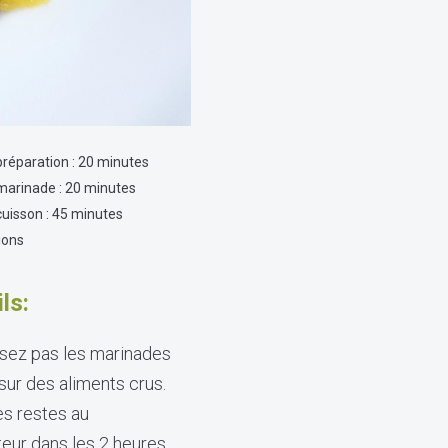
réparation : 20 minutes
arinade : 20 minutes
uisson : 45 minutes
tions
ls:
isez pas les marinades
 sur des aliments crus.
es restes au
teur dans les 2 heures