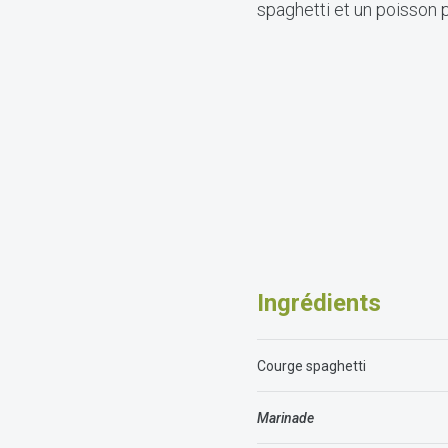
spaghetti et un poisson
Ingr
é
dients
Courge spaghetti
Marinade