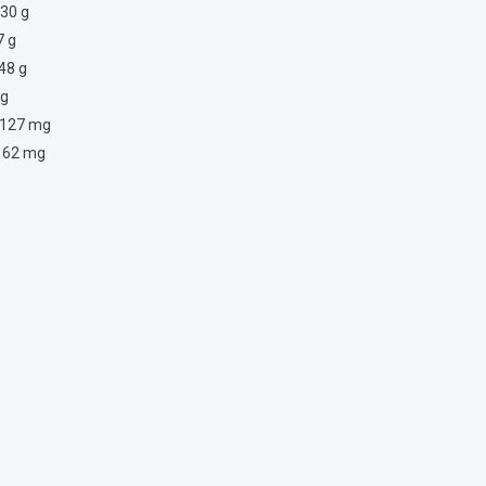
30 g
7 g
48 g
 g
127 mg
162 mg