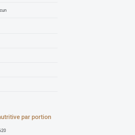
acun
utritive par portion
620