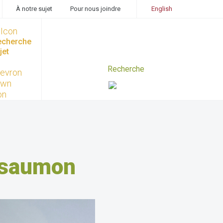
À notre sujet
Pour nous joindre
English
recherche
jet
e saumon