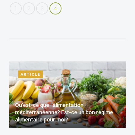
1
2
3
4
ARTICLE
Qu’est-ce que l’alimentation
méditerranéenne? Est-ce un bon régime
alimentaire pour moi?