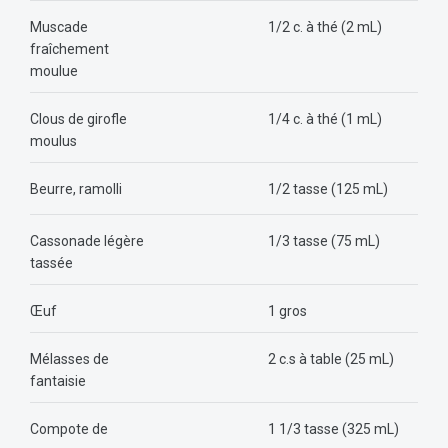
Muscade
1/2 c. à thé (2 mL)
fraîchement
moulue
Clous de girofle
1/4 c. à thé (1 mL)
moulus
Beurre, ramolli
1/2 tasse (125 mL)
Cassonade légère
1/3 tasse (75 mL)
tassée
Œuf
1 gros
Mélasses de
2 c.s à table (25 mL)
fantaisie
Compote de
1 1/3 tasse (325 mL)