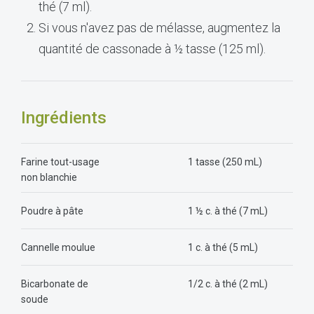
thé (7 ml).
Si vous n'avez pas de mélasse, augmentez la
quantité de cassonade à ½ tasse (125 ml).
Ingrédients
Farine tout-usage
1 tasse (250 mL)
non blanchie
Poudre à pâte
1 ½ c. à thé (7 mL)
Cannelle moulue
1 c. à thé (5 mL)
Bicarbonate de
1/2 c. à thé (2 mL)
soude