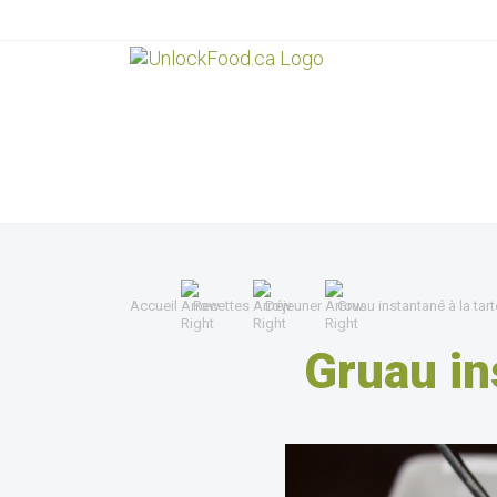
Accueil
Recettes
Déjeuner
Gruau instantané à la ta
Gruau in