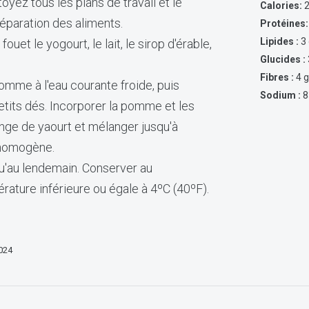
yez tous les plans de travail et le
Calories:
2
 préparation des aliments.
Protéines:
Lipides :
3
ouet le yogourt, le lait, le sirop d'érable,
Glucides :
Fibres :
4 
omme à l'eau courante froide, puis
Sodium :
8
petits dés. Incorporer la pomme et les
nge de yaourt et mélanger jusqu'à
 homogène.
qu'au lendemain. Conserver au
rature inférieure ou égale à 4ºC (40ºF).
2024