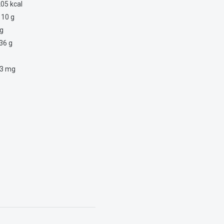
05 kcal
10 g
 g
36 g
g
3 mg