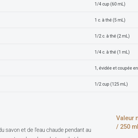
1/4 cup (60 mL)
1 c. à thé (5 mL)
1/2 c. à thé (2 mL)
1/4 c. à thé (1 mL)
1, évidée et coupée en
1/2 cup (125 mL)
Valeur n
/ 250 m
du savon et de l'eau chaude pendant au