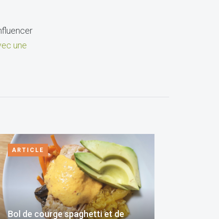
nfluencer
ec une
ARTICLE
Bol de courge spaghetti et de