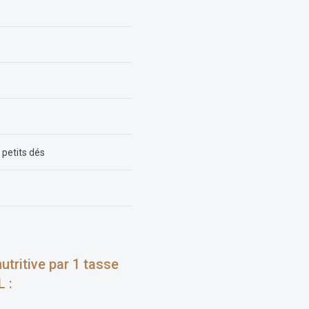
 petits dés
utritive par 1 tasse
L :