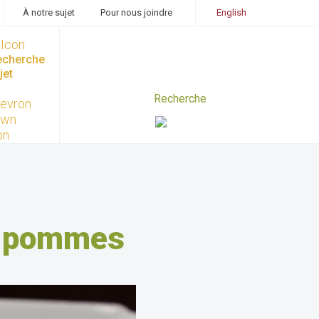
À notre sujet
Pour nous joindre
English
recherche
jet
ux pommes