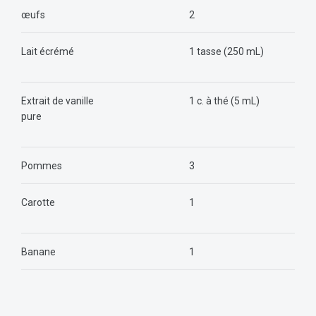
œufs
2
Lait écrémé
1 tasse (250 mL)
Extrait de vanille
1 c. à thé (5 mL)
pure
Pommes
3
Carotte
1
Banane
1