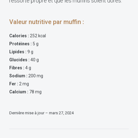
ressorte propre et que les muffins soient dorés.
Valeur nutritive par muffin :
Calories :
252 kcal
Protéines :
5 g
Lipides :
9 g
Glucides
:
40 g
Fibres :
4 g
Sodium :
200 mg
Fer :
2 mg
Calcium :
78 mg
Dernière mise à jour – mars 27, 2024