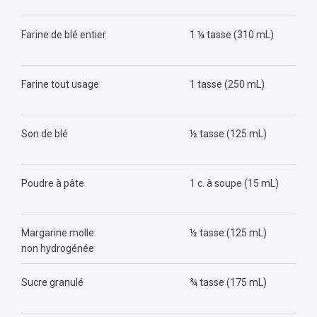
Farine de blé entier
1 ¼ tasse (310 mL)
Farine tout usage
1 tasse (250 mL)
Son de blé
½ tasse (125 mL)
Poudre à pâte
1 c. à soupe (15 mL)
Margarine molle
½ tasse (125 mL)
non hydrogénée
Sucre granulé
¾ tasse (175 mL)