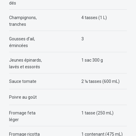
dés
Champignons,
4 tasses (1 L)
tranches
Gousses d’ail,
3
émincées
Jeunes épinards,
1 sac 300 g
lavés et essorés
Sauce tomate
2 ¼ tasses (600 mL)
Poivre au goût
Fromage feta
1 tasse (250 mL)
léger
Fromage ricotta
1 contenant (475 mL)