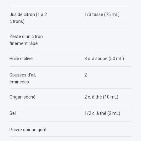
Jus de citron (1 à 2
1/3 tasse (75 mL)
citrons)
Zeste d'un citron
finement râpé
Huile d'olive
3 c. à soupe (50 mL)
Gousses d'ail,
2
émincées
Origan séché
2 c. à thé (10 mL)
Sel
1/2 c. à thé (2 mL)
Poivre noir au goût