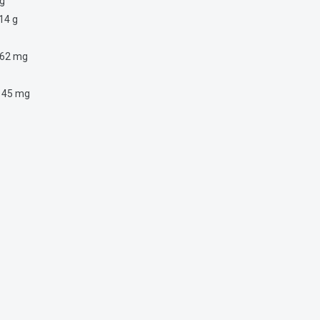
 g
14 g
g
62 mg
145 mg