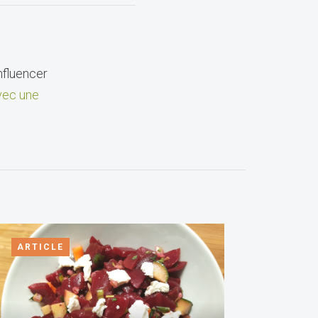
nfluencer
ec une
ARTICLE