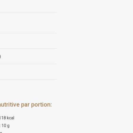
)
utritive par portion:
118 kcal
:
10 g