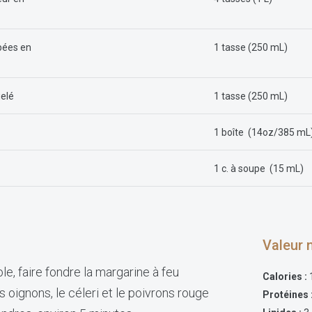
pées en
1 tasse (250 mL)
gelé
1 tasse (250 mL)
1 boîte (14oz/385 mL
1 c. à soupe (15 mL)
Valeur n
e, faire fondre la margarine à feu
Calories :
s oignons, le céleri et le poivrons rouge
Protéines 