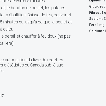
tendres, environ 5 minutes.
Lipides :
3
Glucides :
et, le bouillon de poulet, les patates
Fibres :
1 
er à ébullition. Baisser le feu, couvrir et
Sodium :
3
5 minutes ou jusqu'à ce que le poulet et
Fer :
1 mg
t cuits.
Calcium :
 le persil, et chauffer à feu doux (ne pas
caillera).
c autorisation du livre de recettes
s diététistes du Canada,publié aux
7.
017