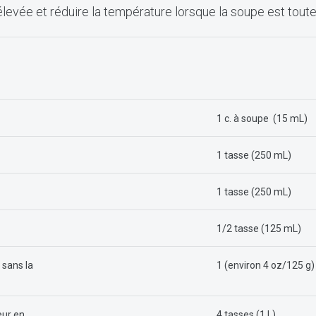
levée et réduire la température lorsque la soupe est tout
1 c. à soupe (15 mL)
1 tasse (250 mL)
1 tasse (250 mL)
1/2 tasse (125 mL)
 sans la
1 (environ 4 oz/125 g)
eur en
4 tasses (1 L)