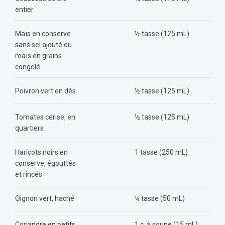
entier
Maïs en conserve
½ tasse (125 mL)
sans sel ajouté ou
maïs en grains
congelé
Poivron vert en dés
½ tasse (125 mL)
Tomates cerise, en
½ tasse (125 mL)
quartiers
Haricots noirs en
1 tasse (250 mL)
conserve, égouttés
et rincés
Oignon vert, haché
¼ tasse (50 mL)
Coriandre en petits
1 c. à soupe (15 mL)