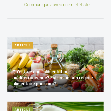
Communiquez avec une diététiste
.
ARTICLE
Qu’est-ce que l’alimentation
méditerranéenne? Est-ce un bon régime
alimentaire pour moi?
ARTICLE