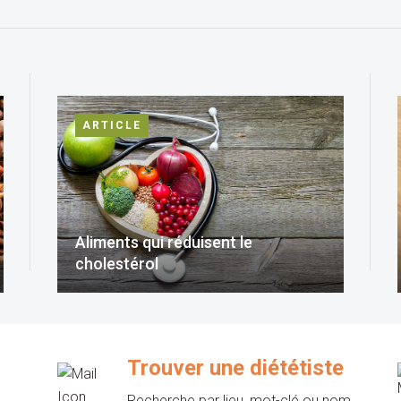
ARTICLE
Aliments qui réduisent le
cholestérol
Trouver une diététiste
Recherche par lieu, mot-clé ou nom