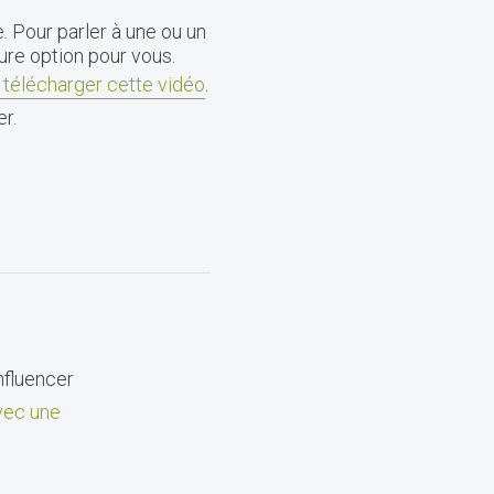
. Pour parler à une ou un
eure option pour vous.
 télécharger cette vidéo
.
r.
nfluencer
ec une