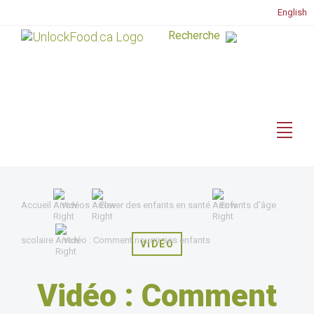
English
Accueil
Vidéos
Élever des enfants en santé
Enfants d'âge
scolaire
Vidéo : Comment nourrir ses enfants
VIDÉO
Vidéo : Comment