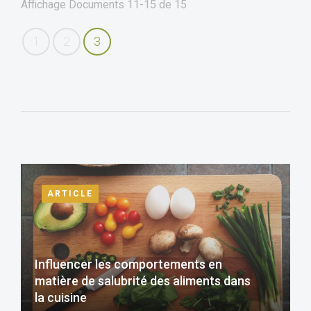
Affichage Documents
11-15
de
15
1
2
3
ARTICLE
Influencer les comportements en
matière de salubrité des aliments dans
la cuisine