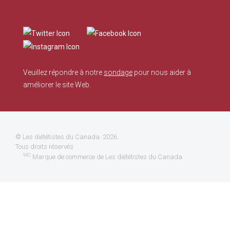
Veuillez répondre à notre
sondage
pour nous aider à
améliorer le site Web.
©
Les diététistes du Canada
. 2026.
Tous droits réservés
MC
Marque de commerce de Les diététistes du Canada