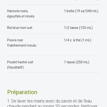
Haricots noirs,
1 boîte (19 oz/540 mL)
égouttés et rincés
Riz brun non cuit
1/2 tasse (125 mL)
Poivre noir
1/4 c. à thé (1 mL)
fraîchement moulu
Poulet haché cuit
1 tasse (250 mL)
(facultatif)
Préparation
1. Se laver les mains avec du savon et de l'eau
chaude pendant au moins 20 secondes. Nettoyer