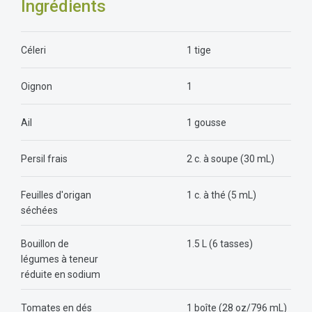
Ingrédients
Céleri
1 tige
Oignon
1
Ail
1 gousse
Persil frais
2 c. à soupe (30 mL)
Feuilles d'origan
1 c. à thé (5 mL)
séchées
Bouillon de
1.5 L (6 tasses)
légumes à teneur
réduite en sodium
Tomates en dés
1 boîte (28 oz/796 mL)