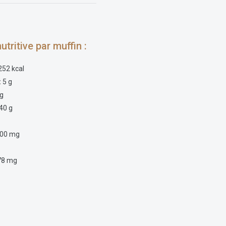
utritive par muffin :
252 kcal
:
5 g
 g
40 g
g
00 mg
78 mg