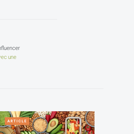
nfluencer
ec une
ARTICLE