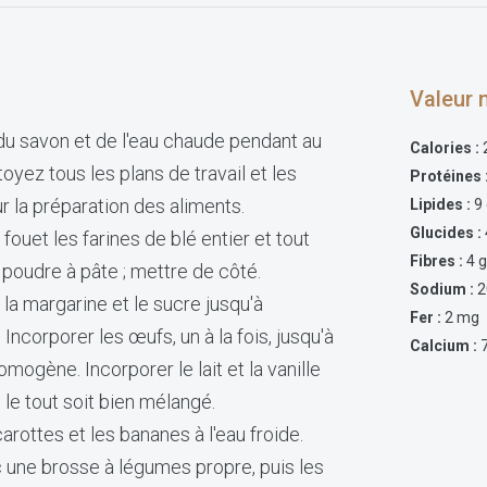
Valeur n
du savon et de l'eau chaude pendant au
Calories :
yez tous les plans de travail et les
Protéines 
r la préparation des aliments.
Lipides :
9
Glucides
:
fouet les farines de blé entier et tout
Fibres :
4 
a poudre à pâte ; mettre de côté.
Sodium :
2
 la margarine et le sucre jusqu'à
Fer :
2 mg
ncorporer les œufs, un à la fois, jusqu'à
Calcium :
mogène. Incorporer le lait et la vanille
 le tout soit bien mélangé.
rottes et les bananes à l'eau froide.
c une brosse à légumes propre, puis les