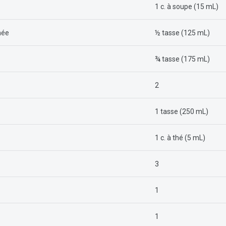
te
1 c. à soupe (15 mL)
née
½ tasse (125 mL)
lé
¾ tasse (175 mL)
2
1 tasse (250 mL)
pure
1 c. à thé (5 mL)
3
1
1