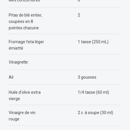
Mini concombres
6
Pitas de blé entier,
2
coupées en 8
pointes chacune
Fromage feta léger
1 tasse (250 mL)
émietté
Vinaigrette:
Ail
3 gousses
Huile d'olive extra
1/4 tasse (60 ml)
vierge
Vinaigre de vin
2 c. à soupe (30 ml)
rouge