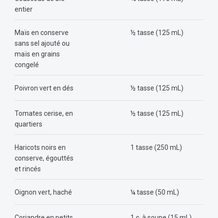
entier
Maïs en conserve
½ tasse (125 mL)
sans sel ajouté ou
maïs en grains
congelé
Poivron vert en dés
½ tasse (125 mL)
Tomates cerise, en
½ tasse (125 mL)
quartiers
Haricots noirs en
1 tasse (250 mL)
conserve, égouttés
et rincés
Oignon vert, haché
¼ tasse (50 mL)
Coriandre en petits
1 c. à soupe (15 mL)