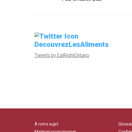
DecouvrezLesAliments
Tweets by EatRightOntario
À notre sujet
Glossai
Matériel promotionnel
Confide