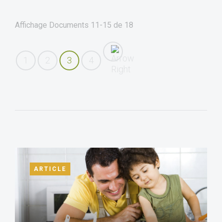
Affichage Documents
11-15
de
18
1
2
3
4
ARTICLE