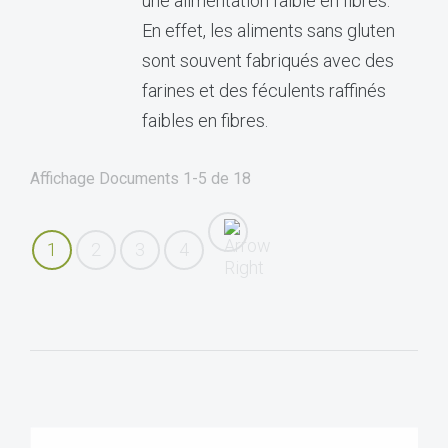
une alimentation faible en fibres.
En effet, les aliments sans gluten
sont souvent fabriqués avec des
farines et des féculents raffinés
faibles en fibres.
Affichage Documents
1-5
de
18
1
2
3
4