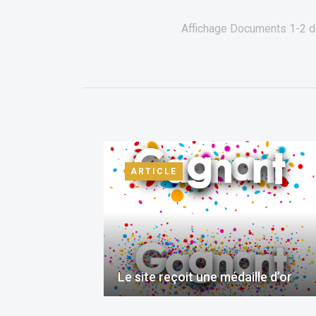
Affichage Documents
1-2
d
ARTICLE
Le site reçoit une médaille d’or