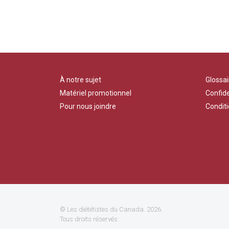
À notre sujet
Glossai
Matériel promotionnel
Confide
Pour nous joindre
Conditi
©
Les diététistes du Canada
. 2026.
Tous droits réservés