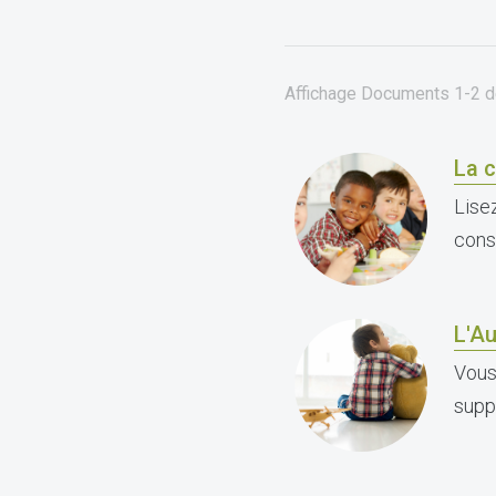
Affichage Documents
1-2
d
La c
Lisez
cons
L'Au
Vous
supp