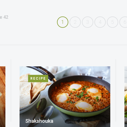
e
42
1
2
3
4
5
6
RECIPE
Shakshouka