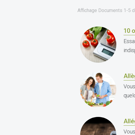
Affichage Documents
1-5
d
10 o
Essa
indi
Allè
Vous
quel
Allé
Vous