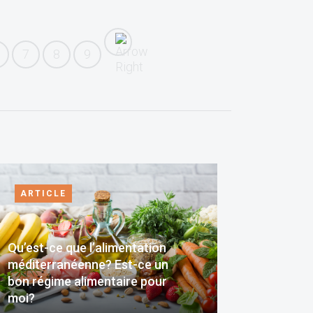
7
8
9
ARTICLE
Qu’est-ce que l’alimentation
méditerranéenne? Est-ce un
bon régime alimentaire pour
moi?