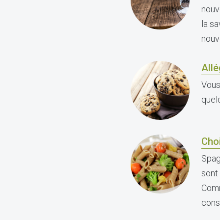
nouv
la s
nouv
Allé
Vous
quel
Choi
Spagh
sont 
Comm
conse