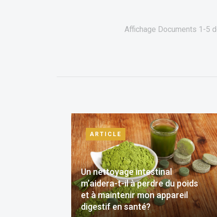
Affichage Documents
1-5
d
ARTICLE
Un nettoyage intestinal
m’aidera-t-il à perdre du poids
et à maintenir mon appareil
digestif en santé?