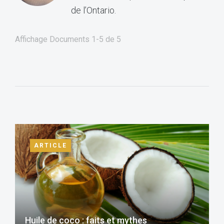
de l’Ontario.
Affichage Documents
1-5
de
5
ARTICLE
Huile de coco : faits et mythes