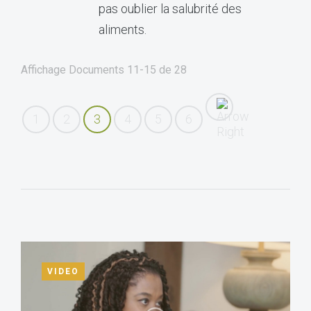
pas oublier la salubrité des
aliments.
Affichage Documents
11-15
de
28
1
2
3
4
5
6
VIDEO