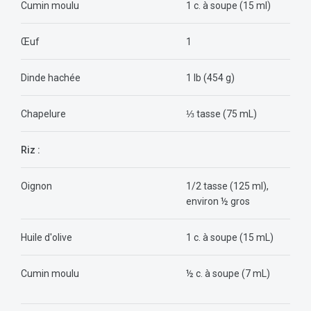
Cumin moulu
1 c. à soupe (15 ml)
Œuf
1
Dinde hachée
1 lb (454 g)
Chapelure
⅓ tasse (75 mL)
Riz :
Oignon
1/2 tasse (125 ml),
environ ½ gros
Huile d'olive
1 c. à soupe (15 mL)
Cumin moulu
½ c. à soupe (7 mL)