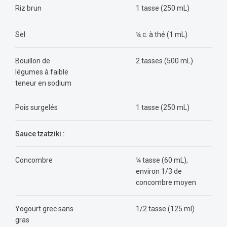
Riz brun
1 tasse (250 mL)
Sel
¼ c. à thé (1 mL)
Bouillon de
2 tasses (500 mL)
légumes à faible
teneur en sodium
Pois surgelés
1 tasse (250 mL)
Sauce tzatziki :
Concombre
¼ tasse (60 mL),
environ 1/3 de
concombre moyen
Yogourt grec sans
1/2 tasse (125 ml)
gras