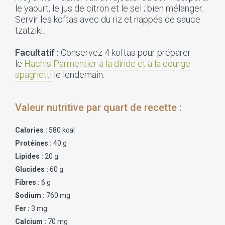
le yaourt, le jus de citron et le sel ; bien mélanger.
Servir les koftas avec du riz et nappés de sauce
tzatziki.
Facultatif :
Conservez 4 koftas pour préparer
le
Hachis Parmentier à la dinde et à la courge
spaghetti
le lendemain.
Valeur nutritive par quart de recette :
Calories :
580 kcal
Protéines :
40 g
Lipides :
20 g
Glucides :
60 g
Fibres :
6 g
Sodium :
760 mg
Fer :
3 mg
Calcium :
70 mg