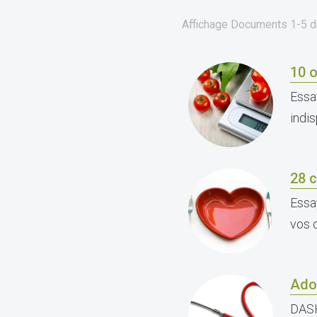
Affichage Documents
1-5
d
10 o
Essa
indi
28 c
Essa
vos 
Adop
DASH