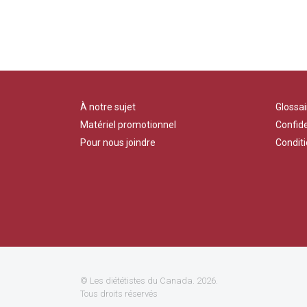
À notre sujet
Glossai
Matériel promotionnel
Confide
Pour nous joindre
Conditi
©
Les diététistes du Canada
. 2026.
Tous droits réservés