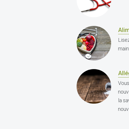
Alim
Lise
maint
Allé
Vous
nouv
la s
nouv