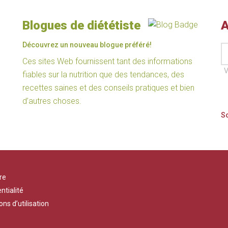
Blogues de diététiste
A
Découvrez un nouveau blogue préféré!
Ces sites Web fournissent tant des informations
V
fiables sur la nutrition que des tendances, des
recettes saines et des conseils pratiques et bien
d’autres choses.
re
ntialité
ons d’utilisation