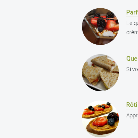
Parf
Le q
crèm
Ques
Si v
Rôti
Appré