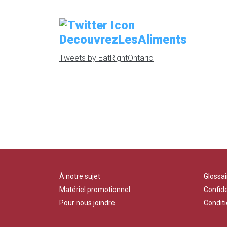
DecouvrezLesAliments
Tweets by EatRightOntario
À notre sujet
Glossai
Matériel promotionnel
Confide
Pour nous joindre
Conditi