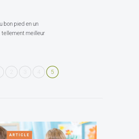
u bon pied en un
t tellement meilleur
2
3
4
5
ARTICLE