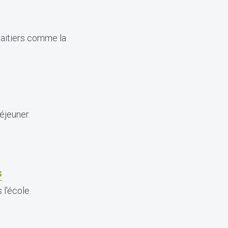
laitiers comme la
éjeuner.
s
 l'école.