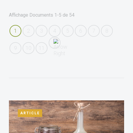
Affichage Documents
1-5
de
54
1
2
3
4
5
6
7
8
9
10
11
ARTICLE