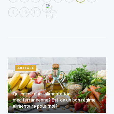
9
10
11
ARTICLE
Qu’est-ce que l’alimentation
méditerranéenne? Est-ce un bon régime
alimentaire pour moi?