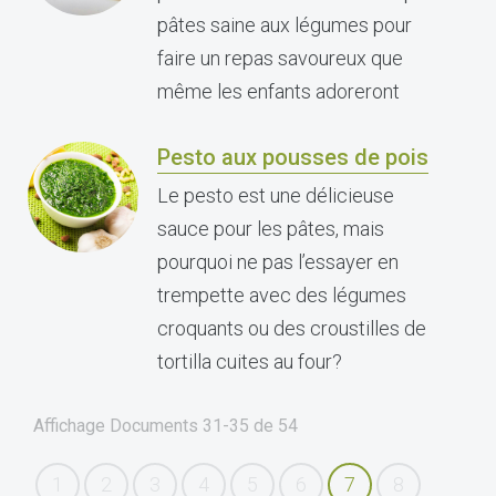
pâtes saine aux légumes pour
faire un repas savoureux que
même les enfants adoreront
Pesto aux pousses de pois
Le pesto est une délicieuse
sauce pour les pâtes, mais
pourquoi ne pas l’essayer en
trempette avec des légumes
croquants ou des croustilles de
tortilla cuites au four?
Affichage Documents
31-35
de
54
1
2
3
4
5
6
7
8