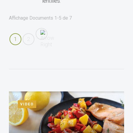
lentilles.
Affichage Documents
1-5
de
7
1
2
VIDEO