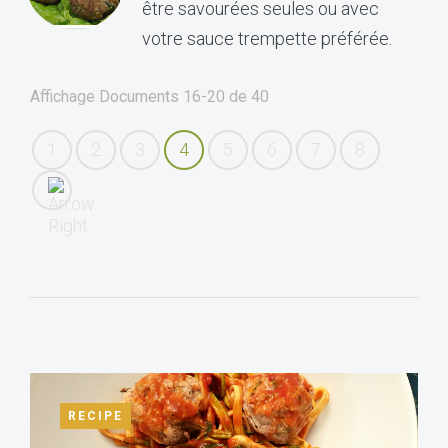
être savourées seules ou avec
votre sauce trempette préférée.
Affichage Documents
16-20
de
40
1
2
3
4
5
6
7
8
RECIPE