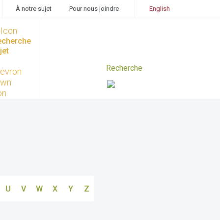
À notre sujet
Pour nous joindre
English
recherche
jet
U
V
W
X
Y
Z