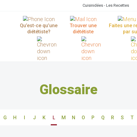
Cuisinidées - Les Recettes
Qu’est-ce qu’une
Trouver une
Faites une 
diététiste?
diététiste
par su
Glossaire
G
H
I
J
K
L
M
N
O
P
Q
R
S
T