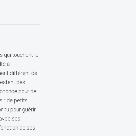
s qui touchent le
lté à
ent différent de
festent des
prononcé pour de
ir de petits
connu pour guérir
 avec ses
fonction de ses