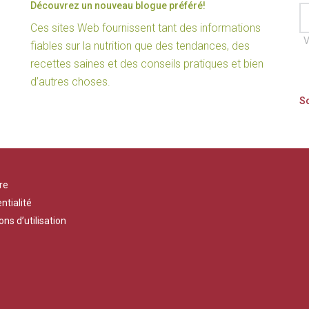
Découvrez un nouveau blogue préféré!
Ces sites Web fournissent tant des informations
V
fiables sur la nutrition que des tendances, des
recettes saines et des conseils pratiques et bien
d’autres choses.
re
ntialité
ons d’utilisation