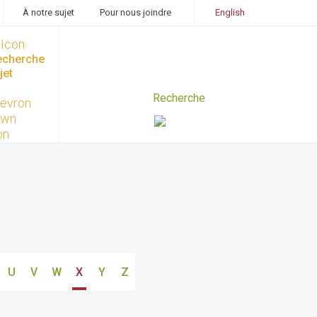
À notre sujet
Pour nous joindre
English
recherche
jet
U
V
W
X
Y
Z