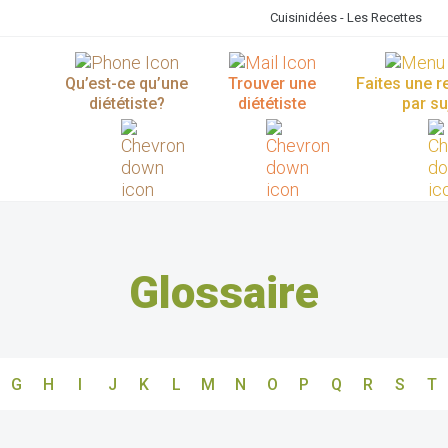
Cuisinidées - Les Recettes
Qu’est-ce qu’une
Trouver une
Faites une 
diététiste?
diététiste
par su
Glossaire
G
H
I
J
K
L
M
N
O
P
Q
R
S
T